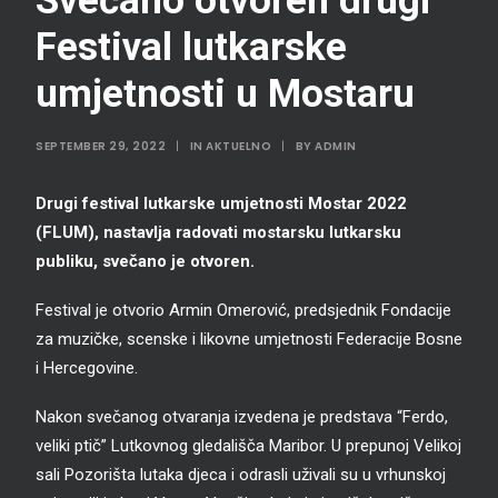
Svečano otvoren drugi
Festival lutkarske
umjetnosti u Mostaru
SEPTEMBER 29, 2022
|
IN
AKTUELNO
|
BY
ADMIN
Drugi festival lutkarske umjetnosti Mostar 2022
(FLUM), nastavlja radovati mostarsku lutkarsku
publiku, svečano je otvoren.
Festival je otvorio Armin Omerović, predsjednik Fondacije
za muzičke, scenske i likovne umjetnosti Federacije Bosne
i Hercegovine.
Nakon svečanog otvaranja izvedena je predstava “Ferdo,
veliki ptič” Lutkovnog gledališča Maribor. U prepunoj Velikoj
sali Pozorišta lutaka djeca i odrasli uživali su u vrhunskoj