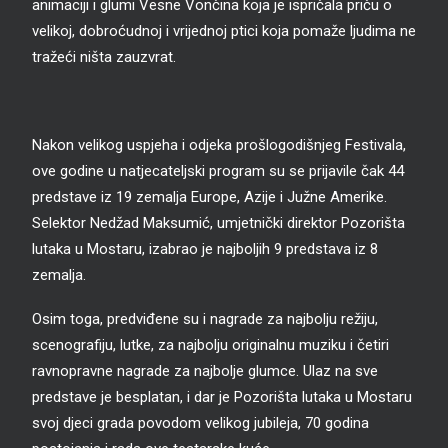
animaciji i glumi Vesne Vončina koja je ispričala priču o
velikoj, dobroćudnoj i vrijednoj ptici koja pomaže ljudima ne
tražeći ništa zauzvrat.
Nakon velikog uspjeha i odjeka prošlogodišnjeg Festivala,
ove godine u natjecateljski program su se prijavile čak 44
predstave iz 19 zemalja Europe, Azije i Južne Amerike.
Selektor Nedžad Maksumić, umjetnički direktor Pozorišta
lutaka u Mostaru, izabrao je najboljih 9 predstava iz 8
zemalja.
Osim toga, predviđene su i nagrade za najbolju režiju,
scenografiju, lutke, za najbolju originalnu muziku i četiri
ravnopravne nagrade za najbolje glumce. Ulaz na sve
predstave je besplatan, i dar je Pozorišta lutaka u Mostaru
svoj djeci grada povodom velikog jubileja, 70 godina