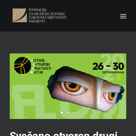
NASLOVNA
Fondacija
Novosti
Konkursi
Odluke
Kontakt
Search