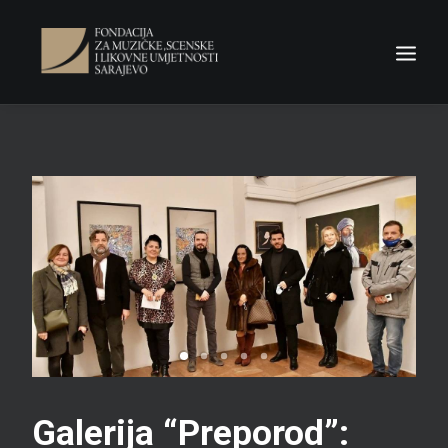
NASLOVNA
Fondacija
Novosti
Konkursi
Odluke
Kontakt
Search
Galerija “Preporod”: