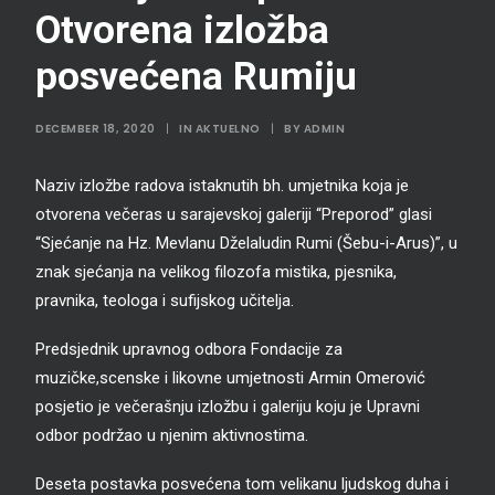
Otvorena izložba
posvećena Rumiju
DECEMBER 18, 2020
|
IN
AKTUELNO
|
BY
ADMIN
Naziv izložbe radova istaknutih bh. umjetnika koja je
otvorena večeras u sarajevskoj galeriji “Preporod” glasi
“Sjećanje na Hz. Mevlanu Dželaludin Rumi (Šebu-i-Arus)”, u
znak sjećanja na velikog filozofa mistika, pjesnika,
pravnika, teologa i sufijskog učitelja.
Predsjednik upravnog odbora Fondacije za
muzičke,scenske i likovne umjetnosti Armin Omerović
posjetio je večerašnju izložbu i galeriju koju je Upravni
odbor podržao u njenim aktivnostima.
Deseta postavka posvećena tom velikanu ljudskog duha i