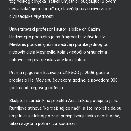
tog velikog čovjeka, satkali umjetnici, sudjelujući u ovom
nesvakidašnjem događaju, slaveći ljubav i univerzalne
civilizacijske vrijednosti.
Univerzitetski profesor i autor izložbe dr. Ćazim
Hadžimejlić podsjetio je na fragmente iz života Hz.
Mevlane, podsjećajući na sadržaj i poruke jednog od
njegovih djela Mesnevije, koja svjedoči o vrhuncima
duhovne inspiracije iskazane kroz ljubav.
Prema njegovom kazivanju, UNESCO je 2008. godine
proglasio Hz. Mevlanu čovjekom godine, a povodom 800
godina od njegovog rođenja.
Skulptor i saradnik na projektu Adis Lukač podsjetio je na
Rumijeve stihove “ko traži taj će naći”, a što implicira da su
umjetnici u stalnoj potrazi, preispitivanju kako samih sebe,
tako i svijeta u potrazi za suštinom,