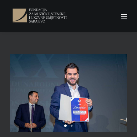
NASLOVNA
Fondacija
Novosti
Konkursi
Odluke
Kontakt
Search