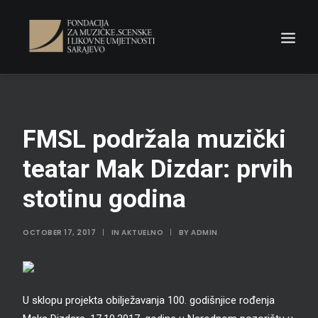
NASLOVNA
FMSL podržala muzički
Fondacija
Novosti
teatar Mak Dizdar: prvih
Konkursi
stotinu godina
Odluke
OCTOBER 17, 2017
|
IN
AKTUELNO
|
BY
ADMIN
Kontakt
Search
U sklopu projekta obilježavanja 100. godišnjice rođenja