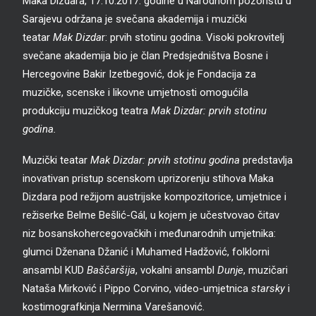
Maka Dizdara, 17.10.2017. godine u Narodnom pozorištu u
Sarajevu održana je svečana akademija i muzički
teatar
Mak Dizda
r: prvih stotinu godina. Visoki pokrovitelj
svečane akademija bio je član Predsjedništva Bosne i
Hercegovine Bakir Izetbegović, dok je Fondacija za
muzičke, scenske i likovne umjetnosti omogućila
produkciju muzičkog teatra
Mak Dizdar: prvih stotinu
godina.
Muzički teatar
Mak Dizdar: prvih stotinu godina
predstavlja
inovativan pristup scenskom uprizorenju stihova Maka
Dizdara pod režijom austrijske kompozitorice, umjetnice i
režiserke Belme Bešlić-Gál, u kojem je učestvovao čitav
niz bosanskohercegovačkih i međunarodnih umjetnika:
glumci Dženana Džanić i Muhamed Hadžović, folklorni
ansambl KUD
Baščaršija
, vokalni ansambl
Dunje
, muzičari
Nataša Mirković i Pippo Corvino, video-umjetnica
starsky
i
kostimografkinja Nermina Varešanović.