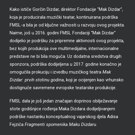
Kako ističe Gorčin Dizdar, direktor Fondacije “Mak Dizdar”,
koja je producirala muzički teatar, kontinuirana podrška
FMSL-a bila je od ključne važnosti u razvoju ovog projekta.
Naime, još u 2016. godini FMSL Fondaciji “Mak Dizdar”
dodijelio je podršku za pripremne aktivnosti ovog projekta,
bez kojih produkcija ove multimedijalne, internacionalne
predstave ne bi bila moguća. Uz dodatna sredstva drugih
sponzora, podrška dodijeljena u 2017. godine konačno je
omogućila prokuciju i izvedbu muzičkog teatra
Mak
Dizdar: prvih stotinu godina
, koji je ocijenjen kao vrhunsko
dostignuće savremene evropske teatarske produkcije.
FMSL dala je još jedan značajan doprinos obilježavanje
stote godišnjice rođenja Maka Dizdara dodijeljivanjem
podrške nastanku konceptualnog vajarskog djela Adisa
Fejzića
Fragmenti spomenika Maku Dizdaru
.